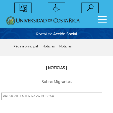
Pasar
al
contenido
principal
Portal de
Acción Social
Página principal
Noticias
Noticias
Sobrescribir
enlaces
de
ayuda
a
| NOTICIAS |
la
navegación
Sobre: Migrantes