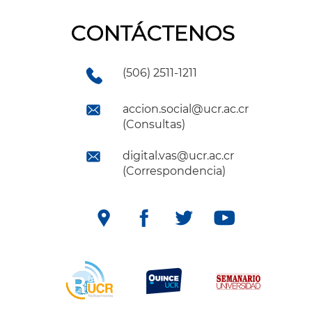
CONTÁCTENOS
(506) 2511-1211
accion.social@ucr.ac.cr
(Consultas)
digital.vas@ucr.ac.cr
(Correspondencia)