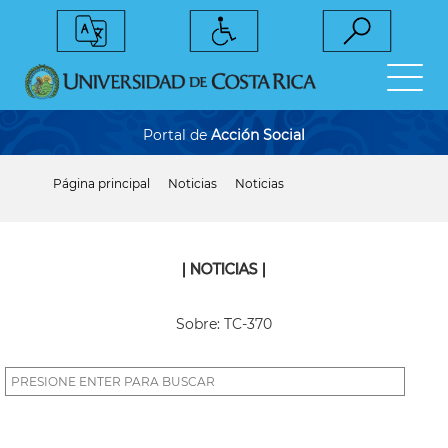
Pasar
al
contenido
principal
Portal de
Acción Social
Página principal
Noticias
Noticias
Sobrescribir
enlaces
de
ayuda
a
| NOTICIAS |
la
navegación
Sobre: TC-370