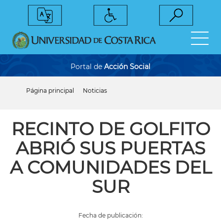
Pasar
al
contenido
principal
Portal de
Acción Social
Página principal
Noticias
Sobrescribir
enlaces
de
ayuda
RECINTO DE GOLFITO
a
la
ABRIÓ SUS PUERTAS
navegación
A COMUNIDADES DEL
SUR
Fecha de publicación: