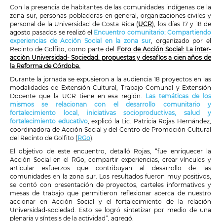
Con la presencia de habitantes de las comunidades indígenas de la
zona sur, personas pobladoras en general, organizaciones civiles y
personal de la Universidad de Costa Rica (
UCR
), los días 17 y 18 de
agosto pasados se realizó el
Encuentro comunitario: Compartiendo
experiencias de Acción Social en la zona sur
, organizado por el
Recinto de Golfito, como parte del
Foro de Acción Social: La inter-
acción Universidad- Sociedad: propuestas y desafíos a cien años de
la Reforma de Córdoba.
Durante la jornada se expusieron a la audiencia 18 proyectos en las
modalidades de Extensión Cultural, Trabajo Comunal y Extensión
Docente que la UCR tiene en esa región.
Las temáticas de los
mismos se relacionan con el desarrollo comunitario y
fortalecimiento local, iniciativas socioproductivas, salud y
fortalecimiento educativo
, explicó la Lic. Patricia Rojas Hernández,
coordinadora de Acción Social y del Centro de Promoción Cultural
del Recinto de Golfito (
RGo
).
El objetivo de este encuentro, detalló Rojas, “fue enriquecer la
Acción Social en el RGo, compartir experiencias, crear vínculos y
articular esfuerzos que contribuyan al desarrollo de las
comunidades en la zona sur. Los resultados fueron muy positivos,
se contó con presentación de proyectos, carteles informativos y
mesas de trabajo que permitieron reflexionar acerca de nuestro
accionar en Acción Social y el fortalecimiento de la relación
Universidad-sociedad. Esto se logró sintetizar por medio de una
plenaria y síntesis de la actividad”, agregó.