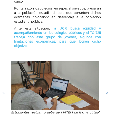
curso.
Por tal razón los colegios, en especial privados, preparan
a la población estudiantil para que aprueben dichos
exámenes, colocando en desventaja a la población
estudiantil pública.
Ante esta situación,
la UCR busca equidad y
acompañamiento en los colegios públicos y el TC-725
trabaja con este grupo de jóvenes, algunos con
limitaciones económicas; para que logren dicho
objetivo.
Estudiantes realizan prueba de MATEM de forma virtual
Estudi