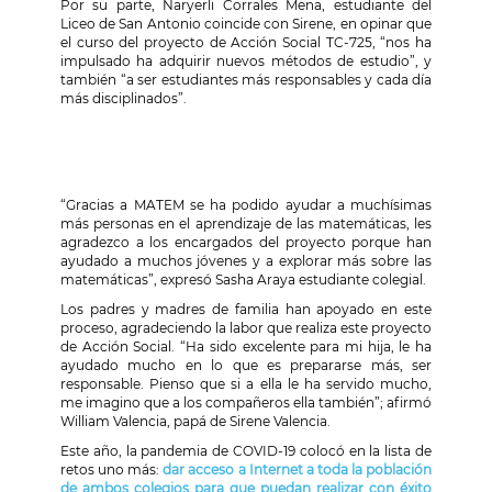
Por su parte, Naryerli Corrales Mena, estudiante del
Liceo de San Antonio coincide con Sirene, en opinar que
el curso del proyecto de Acción Social TC-725, “nos ha
impulsado ha adquirir nuevos métodos de estudio”, y
también “a ser estudiantes más responsables y cada día
más disciplinados”.
“Gracias a MATEM se ha podido ayudar a muchísimas
más personas en el aprendizaje de las matemáticas, les
agradezco a los encargados del proyecto porque han
ayudado a muchos jóvenes y a explorar más sobre las
matemáticas”, expresó Sasha Araya estudiante colegial.
Los padres y madres de familia han apoyado en este
proceso, agradeciendo la labor que realiza este proyecto
de Acción Social. “Ha sido excelente para mi hija, le ha
ayudado mucho en lo que es prepararse más, ser
responsable. Pienso que si a ella le ha servido mucho,
me imagino que a los compañeros ella también”; afirmó
William Valencia, papá de Sirene Valencia.
Este año, la pandemia de COVID-19 colocó en la lista de
retos uno más:
dar acceso a Internet a toda la población
de ambos colegios para que puedan realizar con éxito