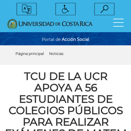
Pasar
al
contenido
principal
Portal de
Acción Social
Página principal
Noticias
Sobrescribir
enlaces
de
ayuda
TCU DE LA UCR
a
la
APOYA A 56
navegación
ESTUDIANTES DE
COLEGIOS PÚBLICOS
PARA REALIZAR