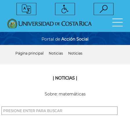
Pasar
al
contenido
principal
Portal de
Acción Social
Página principal
Noticias
Noticias
Sobrescribir
enlaces
de
ayuda
a
| NOTICIAS |
la
navegación
Sobre: matemáticas