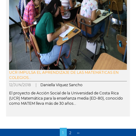
UCR IMPULSA EL APRENDIZAJE DE LAS MATEMÁTICAS EN
COLEGIOS...
12/JUN/2018 |
Daniella Víquez Sancho
El proyecto de Acción Social de la Universidad de Costa Rica
(UCR) Matemática para la enseñanza media (ED-80), conocido
como MATEM lleva más de 30 años...
leer más
Página
1
Page
2
Siguiente
››
Paginación