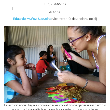
Lun, 22/05/2017
|
Autoría:
Eduardo Muñoz-Sequeira
(Vicerrectoría de Acción Social)
La acción social llega a comunidades con el fin de generar un cambio
social. La fotografía fue tomada durante uno de los talleres