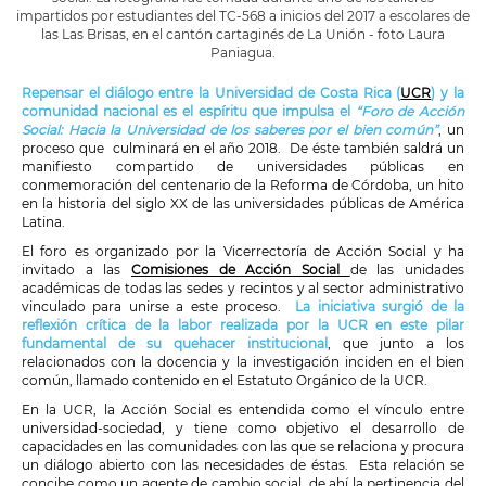
impartidos por estudiantes del TC-568 a inicios del 2017 a escolares de
las Las Brisas, en el cantón cartaginés de La Unión - foto Laura
Paniagua.
Repensar el diálogo entre la Universidad de Costa Rica (
UCR
) y la
comunidad nacional es el espíritu que impulsa el
“Foro de Acción
Social: Hacia la Universidad de los saberes por el bien común”
, un
proceso que culminará en el año 2018. De éste también saldrá un
manifiesto compartido de universidades públicas en
conmemoración del centenario de la Reforma de Córdoba, un hito
en la historia del siglo XX de las universidades públicas de América
Latina.
El foro es organizado por la Vicerrectoría de Acción Social y ha
invitado a las
Comisiones de Acción Social
de las unidades
académicas de todas las sedes y recintos y al sector administrativo
vinculado para unirse a este proceso.
La iniciativa surgió de la
reflexión crítica de la labor realizada por la UCR en este pilar
fundamental de su quehacer institucional
, que junto a los
relacionados con la docencia y la investigación inciden en el bien
común, llamado contenido en el Estatuto Orgánico de la UCR.
En la UCR, la Acción Social es entendida como el vínculo entre
universidad-sociedad, y tiene como objetivo el desarrollo de
capacidades en las comunidades con las que se relaciona y procura
un diálogo abierto con las necesidades de éstas. Esta relación se
concibe como un agente de cambio social, de ahí la pertinencia del