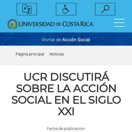
Pasar
al
contenido
principal
Portal de
Acción Social
Página principal
Noticias
Sobrescribir
enlaces
de
ayuda
UCR DISCUTIRÁ
a
la
SOBRE LA ACCIÓN
navegación
SOCIAL EN EL SIGLO
XXI
Fecha de publicación: