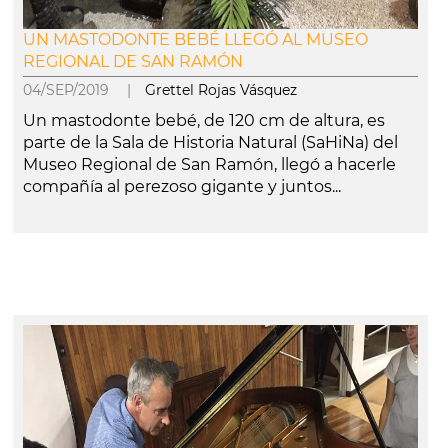
UN MASTODONTE BEBÉ LLEGÓ AL MUSEO
REGIONAL DE SAN RAMÓN
04/SEP/2019 |
Grettel Rojas Vásquez
Un mastodonte bebé, de 120 cm de altura, es
parte de la Sala de Historia Natural (SaHiNa) del
Museo Regional de San Ramón, llegó a hacerle
compañía al perezoso gigante y juntos...
leer más