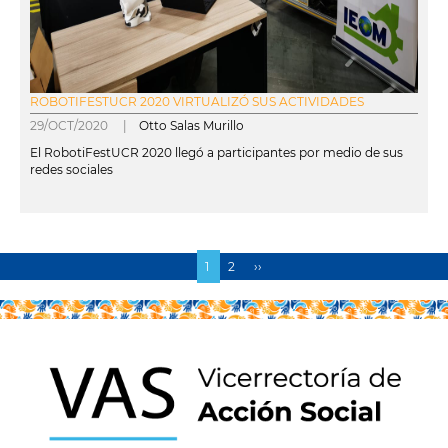
ROBOTIFESTUCR 2020 VIRTUALIZÓ SUS ACTIVIDADES
29/OCT/2020 |
Otto Salas Murillo
El RobotiFestUCR 2020 llegó a participantes por medio de sus
redes sociales
leer más
Página
1
Page
2
Siguiente
››
Paginación
actual
página