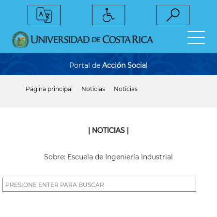
Pasar
al
contenido
principal
Portal de
Acción Social
Página principal
Noticias
Noticias
Sobrescribir
enlaces
de
ayuda
a
| NOTICIAS |
la
navegación
Sobre: Escuela de Ingeniería Industrial