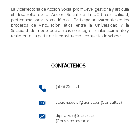
La Vicerrectoría de Acción Social promueve, gestiona y articula
el desarrollo de la Acción Social de la UCR con calidad,
pertinencia social y académica. Participa activamente en los
procesos de vinculación ética entre la Universidad y la
Sociedad, de modo que ambas se integren dialécticamente y
realimenten a partir de la construcción conjunta de saberes.
CONTÁCTENOS
(506) 2511-1211
accion.social@ucr.ac.cr (Consultas)
digital.vas@ucr.ac.cr
(Correspondencia)