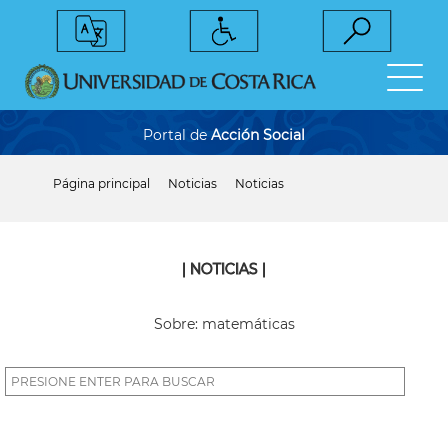
Pasar
al
contenido
principal
Portal de
Acción Social
Página principal
Noticias
Noticias
Sobrescribir
enlaces
de
ayuda
a
| NOTICIAS |
la
navegación
Sobre: matemáticas