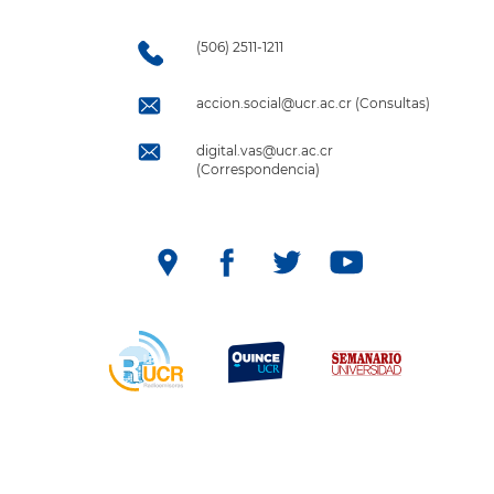
(506) 2511-1211
accion.social@ucr.ac.cr (Consultas)
digital.vas@ucr.ac.cr
(Correspondencia)