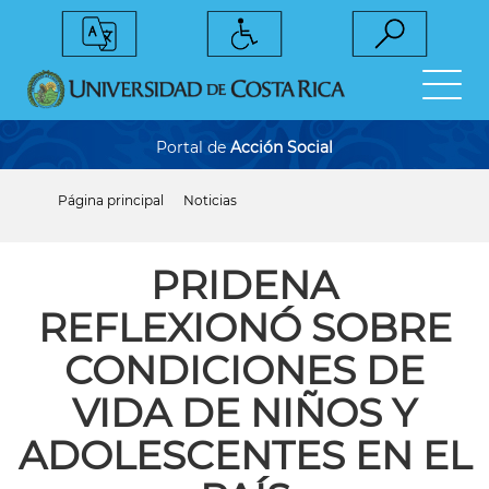
Pasar
al
contenido
principal
Portal de
Acción Social
Página principal
Noticias
Sobrescribir
enlaces
de
ayuda
PRIDENA
a
la
REFLEXIONÓ SOBRE
navegación
CONDICIONES DE
VIDA DE NIÑOS Y
ADOLESCENTES EN EL