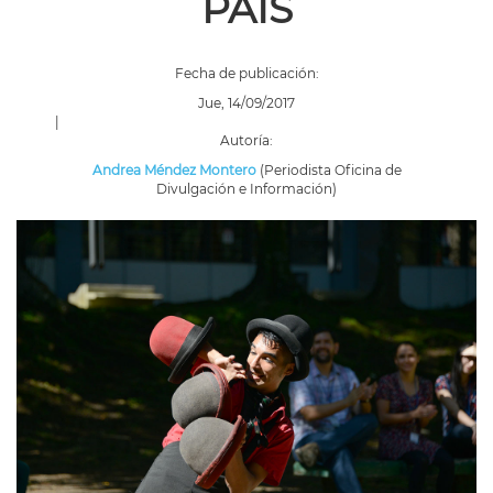
PAÍS
Fecha de publicación:
Jue, 14/09/2017
|
Autoría:
Andrea Méndez Montero
(Periodista Oficina de
Divulgación e Información)