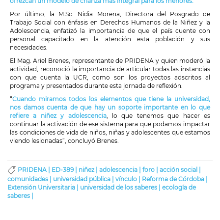
ofrezcan un modelo de crianza más integral para los menores.
Por último, la M.Sc. Nidia Morena, Directora del Posgrado de
Trabajo Social con énfasis en Derechos Humanos de la Niñez y la
Adolescencia, enfatizó la importancia de que el país cuente con
personal capacitado en la atención esta población y sus
necesidades.
El Mag. Ariel Brenes, representante de PRIDENA y quien moderó la
actividad, reconoció la importancia de articular todas las instancias
con que cuenta la UCR, como son los proyectos adscritos al
programa y presentados durante esta jornada de reflexión.
“
Cuando miramos todos los elementos que tiene la universidad,
nos damos cuenta de que hay un soporte importante en lo que
refiere a niñez y adolescencia
, lo que tenemos que hacer es
continuar la activación de ese sistema para que podamos impactar
las condiciones de vida de niños, niñas y adolescentes que estamos
viendo lesionadas”, concluyó Brenes.
PRIDENA |
ED-389 |
niñez |
adolescencia |
foro |
acción social |
comunidades |
universidad pública |
vínculo |
Reforma de Córdoba |
Extensión Universitaria |
universidad de los saberes |
ecología de
saberes |