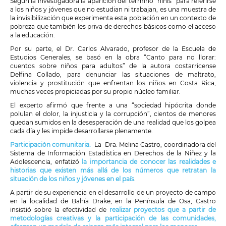
Según la investigadora la aparición del término “ninis” para referirse
a los niños y jóvenes que no estudian ni trabajan, es una muestra de
la invisibilización que experimenta esta población en un contexto de
pobreza que también les priva de derechos básicos como el acceso
a la educación.
Por su parte, el Dr. Carlos Alvarado, profesor de la Escuela de
Estudios Generales, se basó en la obra “Canto para no llorar:
cuentos sobre niños para adultos” de la autora costarricense
Delfina Collado, para denunciar las situaciones de maltrato,
violencia y prostitución que enfrentan los niños en Costa Rica,
muchas veces propiciadas por su propio núcleo familiar.
El experto afirmó que frente a una “sociedad hipócrita donde
polulan el dolor, la injusticia y la corrupción”, cientos de menores
quedan sumidos en la desesperación de una realidad que los golpea
cada día y les impide desarrollarse plenamente.
Participación comunitaria.
La Dra. Melina Castro, coordinadora del
Sistema de Información Estadística en Derechos de la Niñez y la
Adolescencia, enfatizó
la importancia de conocer las realidades e
historias que existen más allá de los números que retratan la
situación de los niños y jóvenes en el país
.
A partir de su experiencia en el desarrollo de un proyecto de campo
en la localidad de Bahía Drake, en la Península de Osa, Castro
insistió sobre la efectividad de
realizar proyectos que a partir de
metodologías creativas y la participación de las comunidades,