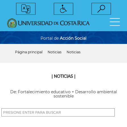
Pasar
al
contenido
principal
Portal de
Acción Social
Página principal
Noticias
Noticias
Sobrescribir
enlaces
de
ayuda
a
| NOTICIAS |
la
navegación
De: Fortalecimiento educativo + Desarrollo ambiental
sostenible