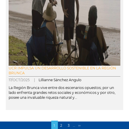
UCR IMPULSA UN DESARROLLO SOSTENIBLE EN LA REGIÓN
BRUNCA
17/OCT/2025 |
Lillianne Sánchez Angulo
La Región Brunca vive entre dos escenarios opuestos; por un
lado enfrenta grandes retos sociales y económicos y por otro,
posee una invaluable riqueza natural y...
leer más
Página
1
Page
2
Page
3
…
Siguiente
››
Paginación