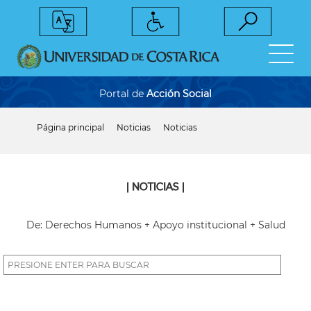
Pasar
al
contenido
principal
Portal de
Acción Social
Página principal
Noticias
Noticias
Sobrescribir
enlaces
de
ayuda
a
| NOTICIAS |
la
navegación
De: Derechos Humanos + Apoyo institucional + Salud