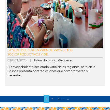
LA SEDE DEL SUR EMPRENDE PROYECTOS
SOCIOPRODUCTIVOS Y DE...
02/OCT/2025 |
Eduardo Muñoz-Sequeira
El envejecimiento acelerado varía en las regiones, pero en la
Brunca presenta contradicciones que comprometen su
bienestar.
leer más
Página
1
Page
2
Page
3
…
Siguiente
››
Paginación
actual
página