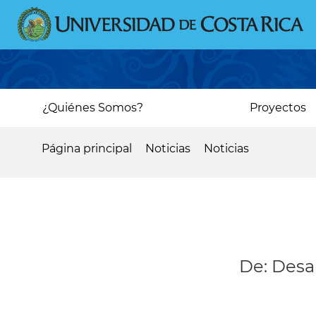
Pasar
al
contenido
principal
Main
¿Quiénes Somos?
Proyectos
navigation
Página principal
Noticias
Noticias
Sobrescribir
enlaces
de
ayuda
a
De: Desar
la
navegación