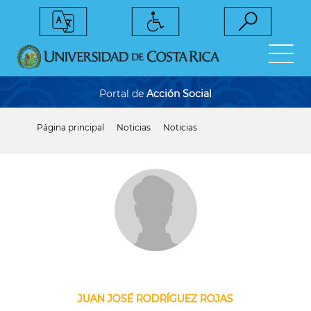
Pasar
al
contenido
principal
Portal de
Acción Social
Página principal
Noticias
Noticias
Sobrescribir
enlaces
de
ayuda
a
la
navegación
JUAN JOSÉ RODRÍGUEZ ROJAS