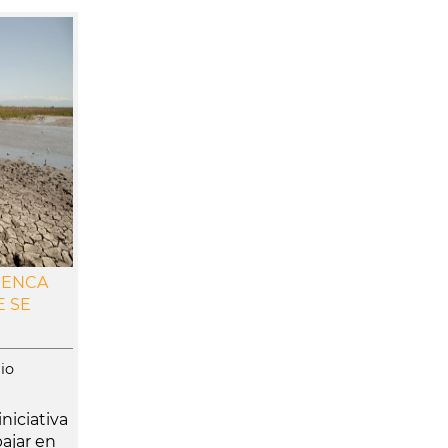
UENCA
E SE
io
niciativa
bajar en