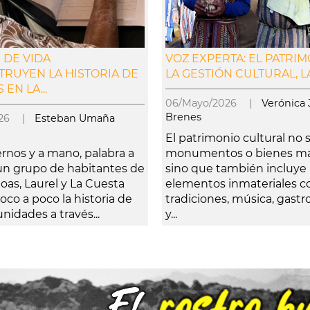
 DE VIDA
VOZ EXPERTA: EL PATRIM
RUYEN LA HISTORIA DE
LA GESTIÓN CULTURAL, LA.
EN LA...
06/Mayo/2026 |
Verónica 
Brenes
2026 |
Esteban Umaña
El patrimonio cultural no s
rnos y a mano, palabra a
monumentos o bienes mat
 un grupo de habitantes de
sino que también incluye
oas, Laurel y La Cuesta
elementos inmateriales 
oco a poco la historia de
tradiciones, música, gast
idades a través...
y...