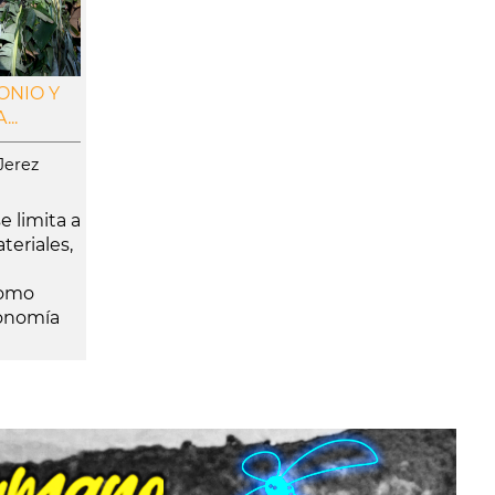
ONIO Y
..
Jerez
e limita a
eriales,
como
ronomía