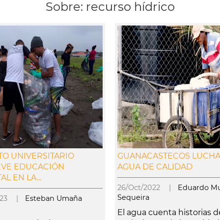
Sobre: recurso hídrico
O UNIVERSITARIO
GUANACASTECOS LUCHA
VE EDUCACIÓN
AGUA DE CALIDAD
L EN LA...
26/Oct/2022 |
Eduardo M
Sequeira
2023 |
Esteban Umaña
El agua cuenta historias d