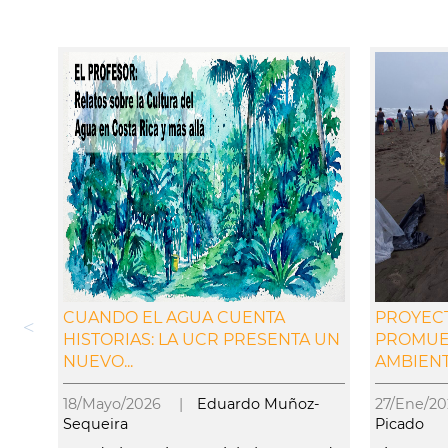
CUANDO EL AGUA CUENTA
PROYECT
HISTORIAS: LA UCR PRESENTA UN
PROMUE
NUEVO...
AMBIENTA
18/Mayo/2026 |
Eduardo Muñoz-
27/Ene/
Sequeira
Picado