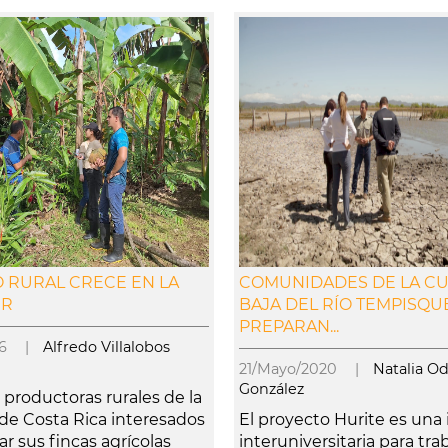
 RURAL CRECE EN LA
COMUNIDADES DE LA C
UR
BAJA DEL RÍO TEMPISQU
PREPARAN...
026 |
Alfredo Villalobos
21/Mayo/2020 |
Natalia Od
González
productoras rurales de la
 de Costa Rica interesados
El proyecto Hurite es una i
r sus fincas agrícolas
interuniversitaria para tra