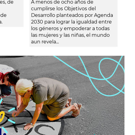
es, de
A menos de ocho años de
El I
cumplirse los Objetivos del
Agua
 de
Desarrollo planteados por Agenda
feb
a.
2030 para lograr la igualdad entre
Gut
los géneros y empoderar a todas
la 
las mujeres y las niñas, el mundo
Bue
aun revela...