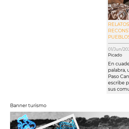
RELATOS
RECONST
PUEBLOS 
01/Jun/
Picado
En cuade
palabra,
Paso Can
escribe p
sus comun
Banner turismo