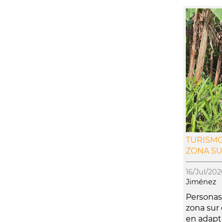
TURISMO
ZONA S
16/Jul/2
Jiménez
Personas 
zona sur
en adapta